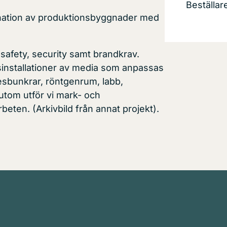
Beställar
nation av produktionsbyggnader med
safety, security samt brandkrav.
sinstallationer av media som anpassas
sbunkrar, röntgenrum, labb,
tom utför vi mark- och
eten. (Arkivbild från annat projekt).