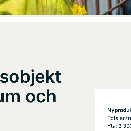
dsobjekt
um och
Nyproduk
Totalent
Yta: 2 3