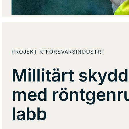
–
PROJEKT R
FÖRSVARSINDUSTRI
Millitärt skyd
med röntgenr
labb