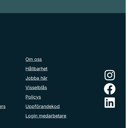
Om oss
Hållbarhet
Instagram
Jobba här
Facebook
Visselblås
LinkedIn
Policys
ers
Uppförandekod
Login medarbetare