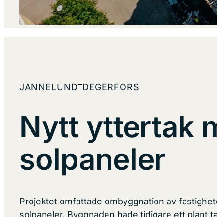
–
JANNELUND
DEGERFORS
Nytt yttertak
solpaneler
Projektet omfattade ombyggnation av fastigheten
solpaneler. Byggnaden hade tidigare ett plant t