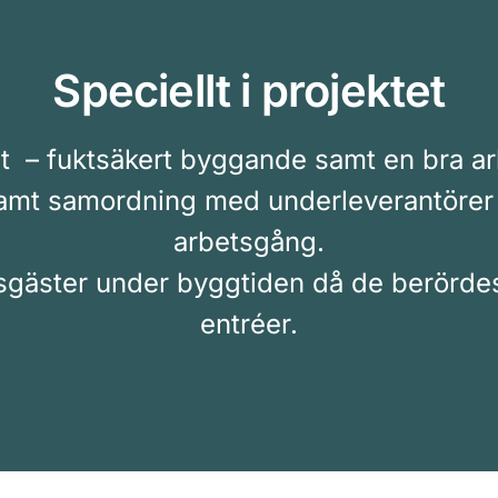
Speciellt i projektet
t – fuktsäkert byggande samt en bra arb
samt samordning med underleverantörer fö
arbetsgång.
esgäster under byggtiden då de berördes 
entréer.