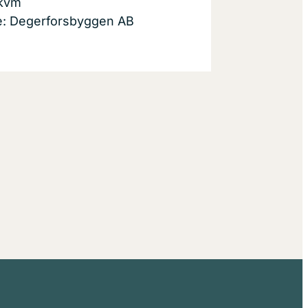
 kvm
re: Degerforsbyggen AB