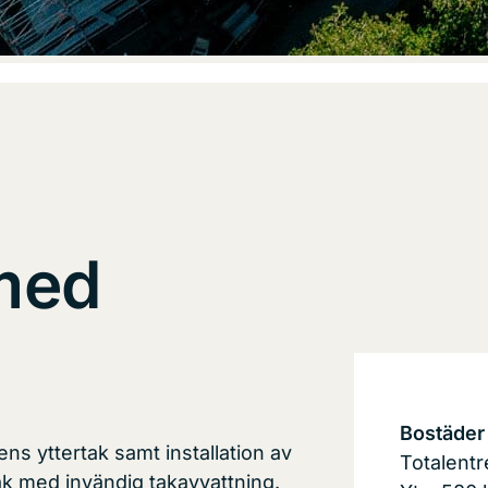
 med
Bostäder
s yttertak samt installation av
Totalent
ak med invändig takavvattning.