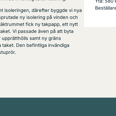
Yta: 580
Beställa
mt isoleringen, därefter byggde vi nya
 sprutade ny isolering på vinden och
fläktrummet fick ny takpapp, ett nytt
taket. Vi passade även på att byta
 upprätthölls samt ny gräns
 taket. Den befintliga invändiga
tuprör.